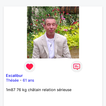
Excalibur
Thésée
-
61 ans
1m87 76 kg châtain relation sérieuse