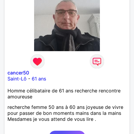
cancer50
Saint-Lô
-
61 ans
Homme célibataire de 61 ans recherche rencontre
amoureuse
recherche femme 50 ans à 60 ans joyeuse de vivre
pour passer de bon moments mains dans la mains
Mesdames je vous attend de vous lire .