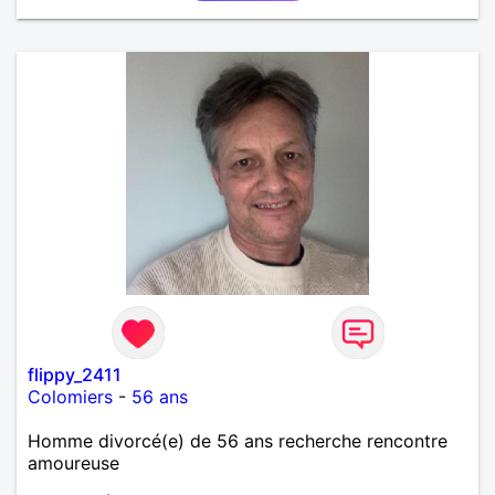
flippy_2411
Colomiers
-
56 ans
Homme divorcé(e) de 56 ans recherche rencontre
amoureuse