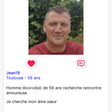
Jean19
Toulouse
-
56 ans
Homme divorcé(e) de 56 ans recherche rencontre
amoureuse
Je cherche mon âme sœur