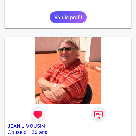
Voir le profil
JEAN LIMOUSIN
Couzeix
-
69 ans