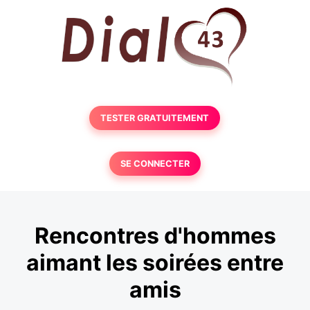
TESTER GRATUITEMENT
SE CONNECTER
Rencontres d'hommes
aimant les soirées entre
amis