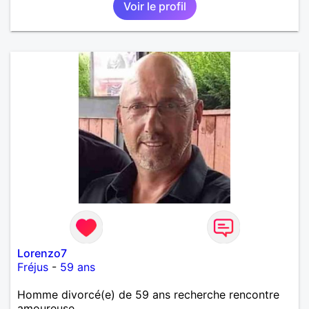
Voir le profil
Lorenzo7
Fréjus
-
59 ans
Homme divorcé(e) de 59 ans recherche rencontre
amoureuse