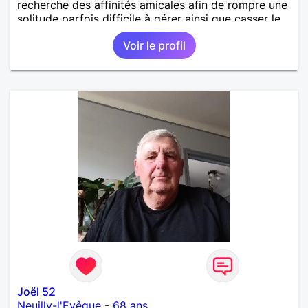
recherche des affinités amicales afin de rompre une
solitude parfois difficile à gérer ainsi que casser le
vague à l’âme. L’amitié reste extrêmement
Voir le profil
importante à mes yeux mais peut se décliner en des
sentiments plus puissants. « Le temps fera son
œuvre » disait Arthur Schopenhauer, philosophe
allemand que j’adore. J’aime discuter sans pour
autant être trop locace. Je suis bourré de qualités
avec très peu de défauts. Je suis altruiste,
bienveillant, empathique, attentionné, honnête,
respectueux, doux de caractère et compréhensif : je
laisse « glisser » beaucoup de choses. Mais ne vous
m’éprenez pas Mesdames, si une personne que
j’aime me trahit une fois, il n’y aura pas de seconde
chance et je l’effacerai à « vitam eternam ».
Néanmoins, je suis un tout petit peu maniaque ainsi
qu’impatient. J’essaye de faire des efforts. Rien de
bien dramatique ! Du moins je le pense……Je suis un
homme facile à vivre. À vous si vous le souhaitez,
d’apprendre à me connaître davantage. J’en serai
ravi….A très bientôt je l’espère.
Joël 52
Neuilly-l'Evêque
-
68 ans