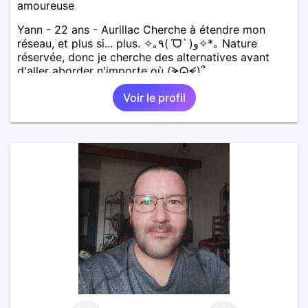
amoureuse
Yann - 22 ans - Aurillac Cherche à étendre mon
réseau, et plus si... plus. ✧｡٩(ˊᗜˋ )و✧*｡ Nature
réservée, donc je cherche des alternatives avant
d'aller aborder n'importe où (ᗒᗣᗕ)՞
Voir le profil