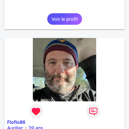
Voir le profil
Floflo86
Aurillac
-
39 ans