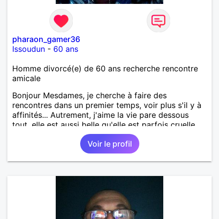
pharaon_gamer36
Issoudun
-
60 ans
Homme divorcé(e) de 60 ans recherche rencontre
amicale
Bonjour Mesdames, je cherche à faire des
rencontres dans un premier temps, voir plus s'il y à
affinités... Autrement, j'aime la vie pare dessous
tout, elle est aussi belle qu'elle est parfois cruelle.
J'ai envie de partager, d'aimer, de vivre pleinement
Voir le profil
le reste de mes jours. Qui partage mes idées me
contacte, sinon passez votre chemin. A bientôt
Hervé.