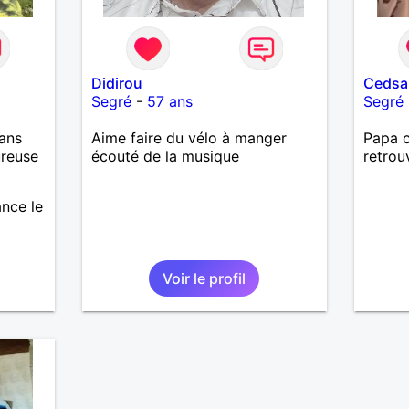
Didirou
Ceds
Segré
-
57 ans
Segré
ans
Aime faire du vélo à manger
Papa c
ureuse
écouté de la musique
retrou
ance le
Voir le profil