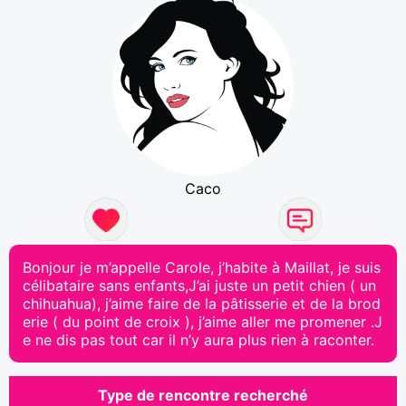
Caco
Bonjour je m’appelle Carole, j’habite à Maillat, je suis
célibataire sans enfants,J’ai juste un petit chien ( un
chihuahua), j’aime faire de la pâtisserie et de la brod
erie ( du point de croix ), j’aime aller me promener .J
e ne dis pas tout car il n’y aura plus rien à raconter.
Type de rencontre recherché