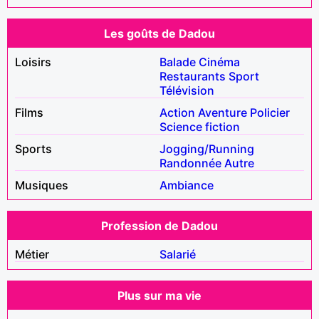
Les goûts de Dadou
Loisirs
Balade
Cinéma
Restaurants
Sport
Télévision
Films
Action
Aventure
Policier
Science fiction
Sports
Jogging/Running
Randonnée
Autre
Musiques
Ambiance
Profession de Dadou
Métier
Salarié
Plus sur ma vie