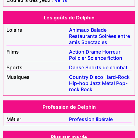
Les goûts de Delphin
Loisirs
Animaux
Balade
Restaurants
Soirées entre
amis
Spectacles
Films
Action
Drame
Horreur
Policier
Science fiction
Sports
Danse
Sports de combat
Musiques
Country
Disco
Hard-Rock
Hip-hop
Jazz
Métal
Pop-
rock
Rock
Profession de Delphin
Métier
Profession libérale
Plus sur ma vie