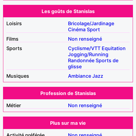
Les goûts de Stanislas
Loisirs
Bricolage/Jardinage
Cinéma
Sport
Films
Non renseigné
Sports
Cyclisme/VTT
Equitation
Jogging/Running
Randonnée
Sports de
glisse
Musiques
Ambiance
Jazz
Profession de Stanislas
Métier
Non renseigné
Plus sur ma vie
Activité préférée
Non renseigné