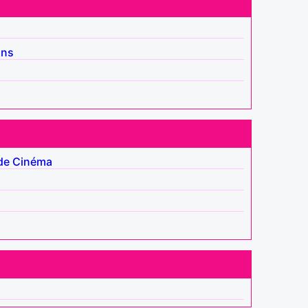
ins
de
Cinéma