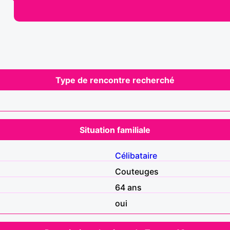
Type de rencontre recherché
Situation familiale
Célibataire
Couteuges
64 ans
oui