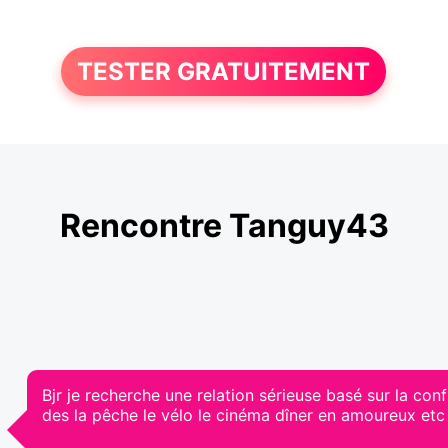
TESTER GRATUITEMENT
Rencontre Tanguy43
Bjr je recherche une relation sérieuse basé sur la confi
des la pêche le vélo le cinéma dîner en amoureux etc