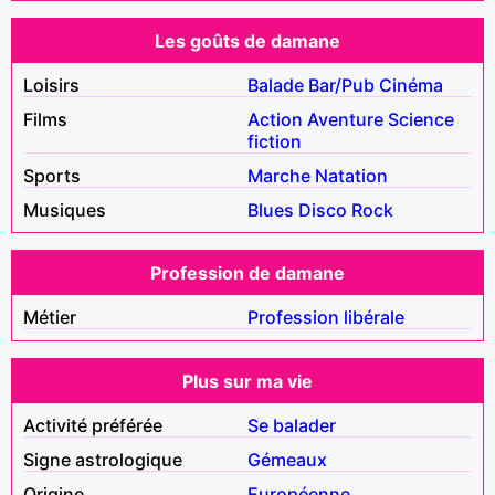
Les goûts de damane
Loisirs
Balade
Bar/Pub
Cinéma
Films
Action
Aventure
Science
fiction
Sports
Marche
Natation
Musiques
Blues
Disco
Rock
Profession de damane
Métier
Profession libérale
Plus sur ma vie
Activité préférée
Se balader
Signe astrologique
Gémeaux
Origine
Européenne