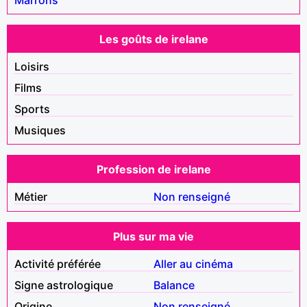
Les goûts de irelane
Loisirs
Films
Sports
Musiques
Profession de irelane
Métier
Non renseigné
Plus sur ma vie
Activité préférée
Aller au cinéma
Signe astrologique
Balance
Origine
Non renseigné