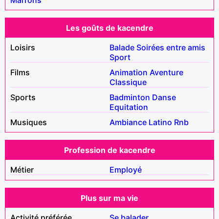
Les goûts de kacendre
Loisirs
Balade
Soirées entre amis
Sport
Films
Animation
Aventure
Classique
Sports
Badminton
Danse
Equitation
Musiques
Ambiance
Latino
Rnb
Profession de kacendre
Métier
Employé
Plus sur ma vie
Activité préférée
Se balader