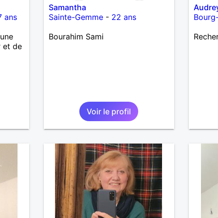
Samantha
Audre
7 ans
Sainte-Gemme
-
22 ans
Bourg-
 une
Bourahim Sami
Recher
 et de
Voir le profil