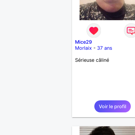
Mice29
Morlaix
-
37 ans
Sérieuse câliné
Voir le profil