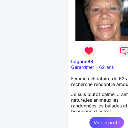
Logane88
Gérardmer
-
62 ans
Femme célibataire de 62 
recherche rencontre amo
Je suis plutôt calme. J ai
nature,les animaux,les
randonnées,les balades et
beaucoup d autres
choses...entre autre j aime
Voir le profil
vie...