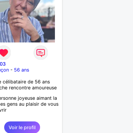
 03
uçon
-
56 ans
célibataire de 56 ans
che rencontre amoureuse
rsonne joyeuse aimant la
 les gens au plaisir de vous
rir
Voir le profil