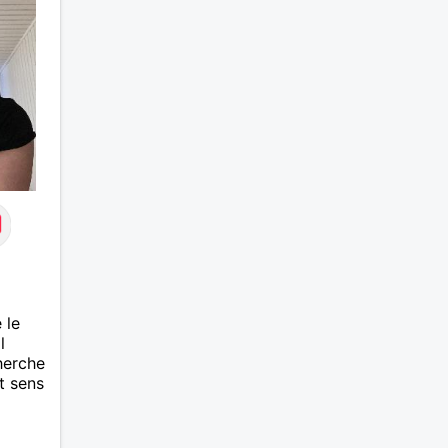
 le
l
herche
t sens