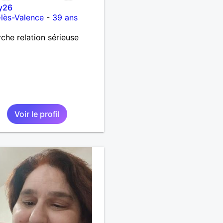
y26
lès-Valence
-
39 ans
che relation sérieuse
Voir le profil