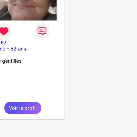
y67
ne
-
52 ans
 gentilles
Voir le profil