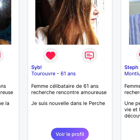
Syb!
Steph
Tourouvre
-
61 ans
Montl
ans
Femme célibataire de 61 ans
Femme 
ureuse
recherche rencontre amoureuse
recher
me la
Je suis nouvelle dans le Perche
Une pe
vie et
découv
 la
Voir le profil