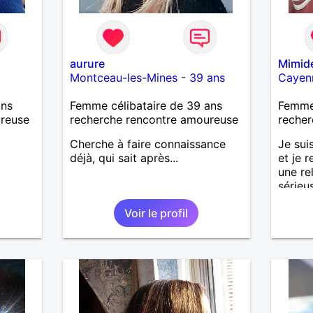
aurure
Mimid
Montceau-les-Mines
-
39 ans
Cayen
ans
Femme célibataire de 39 ans
Femme 
ureuse
recherche rencontre amoureuse
recher
Cherche à faire connaissance
Je sui
déjà, qui sait après...
et je 
une re
sérieu
Voir le profil